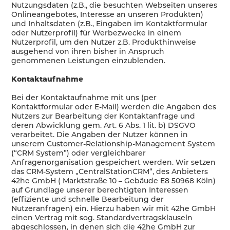
Nutzungsdaten (z.B., die besuchten Webseiten unseres
Onlineangebotes, Interesse an unseren Produkten)
und Inhaltsdaten (z.B., Eingaben im Kontaktformular
oder Nutzerprofil) für Werbezwecke in einem
Nutzerprofil, um den Nutzer z.B. Produkthinweise
ausgehend von ihren bisher in Anspruch
genommenen Leistungen einzublenden.
Kontaktaufnahme
Bei der Kontaktaufnahme mit uns (per
Kontaktformular oder E-Mail) werden die Angaben des
Nutzers zur Bearbeitung der Kontaktanfrage und
deren Abwicklung gem. Art. 6 Abs. 1 lit. b) DSGVO
verarbeitet. Die Angaben der Nutzer können in
unserem Customer-Relationship-Management System
(“CRM System”) oder vergleichbarer
Anfragenorganisation gespeichert werden. Wir setzen
das CRM-System „CentralStationCRM“, des Anbieters
42he GmbH ( Marktstraße 10 – Gebäude E8 50968 Köln)
auf Grundlage unserer berechtigten Interessen
(effiziente und schnelle Bearbeitung der
Nutzeranfragen) ein. Hierzu haben wir mit 42he GmbH
einen Vertrag mit sog. Standardvertragsklauseln
abgeschlossen, in denen sich die 42he GmbH zur