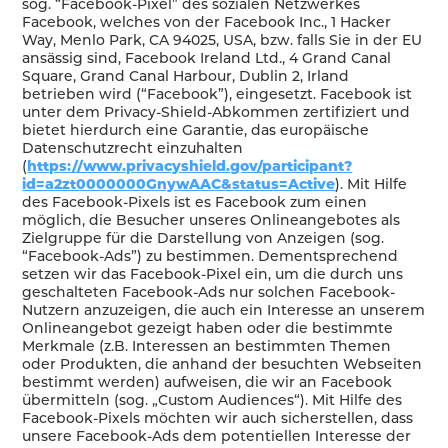
sog. “Facebook-Pixel” des sozialen Netzwerkes
Facebook, welches von der Facebook Inc., 1 Hacker
Way, Menlo Park, CA 94025, USA, bzw. falls Sie in der EU
ansässig sind, Facebook Ireland Ltd., 4 Grand Canal
Square, Grand Canal Harbour, Dublin 2, Irland
betrieben wird (“Facebook”), eingesetzt. Facebook ist
unter dem Privacy-Shield-Abkommen zertifiziert und
bietet hierdurch eine Garantie, das europäische
Datenschutzrecht einzuhalten
(
https://www.privacyshield.gov/participant?
id=a2zt0000000GnywAAC&status=Active
). Mit Hilfe
des Facebook-Pixels ist es Facebook zum einen
möglich, die Besucher unseres Onlineangebotes als
Zielgruppe für die Darstellung von Anzeigen (sog.
“Facebook-Ads”) zu bestimmen. Dementsprechend
setzen wir das Facebook-Pixel ein, um die durch uns
geschalteten Facebook-Ads nur solchen Facebook-
Nutzern anzuzeigen, die auch ein Interesse an unserem
Onlineangebot gezeigt haben oder die bestimmte
Merkmale (z.B. Interessen an bestimmten Themen
oder Produkten, die anhand der besuchten Webseiten
bestimmt werden) aufweisen, die wir an Facebook
übermitteln (sog. „Custom Audiences“). Mit Hilfe des
Facebook-Pixels möchten wir auch sicherstellen, dass
unsere Facebook-Ads dem potentiellen Interesse der