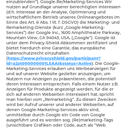
einzublenden“). Google-Re/Marketing-Services Wir
nutzen auf Grundlage unserer berechtigten Interessen
(d.h. Interesse an der Analyse, Optimierung und
wirtschaftlichem Betrieb unseres Onlineangebotes im
Sinne des Art. 6 Abs. 1 lit. f. DSGVO) die Marketing- und
Remarketing-Dienste (kurz „Google-Marketing-
Services”) der Google Inc., 1600 Amphitheatre Parkway,
Mountain View, CA 94043, USA, („Google“). Google ist
unter dem Privacy-Shield-Abkommen zertifiziert und
bietet hierdurch eine Garantie, das europäische
Datenschutzrecht einzuhalten
(
https://www.privacyshield.gov/participant?
id=a2zt000000001L5AAI&status=Active
). Die Google-
Marketing-Services erlauben uns Werbeanzeigen für
und auf unserer Website gezielter anzuzeigen, um
Nutzern nur Anzeigen zu präsentieren, die potentiell
deren Interessen entsprechen. Falls einem Nutzer z.B.
Anzeigen für Produkte angezeigt werden, für die er
sich auf anderen Webseiten interessiert hat, spricht
man hierbei vom „Remarketing“. Zu diesen Zwecken
wird bei Aufruf unserer und anderer Webseiten, auf
denen Google-Marketing-Services aktiv sind,
unmittelbar durch Google ein Code von Google
ausgeführt und es werden sog. (Re)marketing-Tags
(unsichtbare Grafiken oder Code, auch als “Web