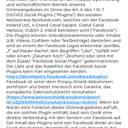
und wirtschaftlichem Betrieb unseres
Onlineangebotes im Sinne des Art. 6 Abs. 1 lit. f.
DSGVO) Social Plugins (“Plugins”) des sozialen
Netzwerkes facebook.com, welches von der Facebook
Ireland Ltd., 4 Grand Canal Square, Grand Canal
Harbour, Dublin 2, Irland betrieben wird (“Facebook”).
Die Plugins können Interaktionselemente oder Inhalte
(z.B. Videos, Grafiken oder Textbeiträge) darstellen und
sind an einem der Facebook Logos erkennbar (weißes
„f“ auf blauer Kachel, den Begriffen “Like”, “Gefällt mir”
oder einem „Daumen hoch“-Zeichen) oder sind mit
dem Zusatz “Facebook Social Plugin” gekennzeichnet.
Die Liste und das Aussehen der Facebook Social
Plugins kann hier eingesehen werden:
https://developers.facebook.com/docs/plugins/
.
Facebook ist unter dem Privacy-Shield-Abkommen
zertifiziert und bietet hierdurch eine Garantie, das
europäische Datenschutzrecht einzuhalten
(
https://www.privacyshield.gov/participant?
id=a2zt0000000GnywAAC&status=Active
). Wenn ein
Nutzer eine Funktion dieses Onlineangebotes aufruft,
die ein solches Plugin enthält, baut sein Gerät eine
direkte Verbindung mit den Servern von Facebook auf.
Der Inhalt des Plugins wird von Facebook direkt an das
Gerät des Nutzers übermittelt und von diesem in das